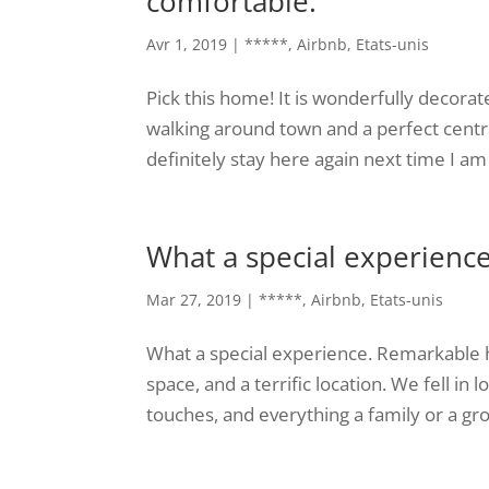
comfortable.
Avr 1, 2019
|
*****
,
Airbnb
,
Etats-unis
Pick this home! It is wonderfully decorat
walking around town and a perfect centra
definitely stay here again next time I am 
What a special experience
Mar 27, 2019
|
*****
,
Airbnb
,
Etats-unis
What a special experience. Remarkable hos
space, and a terrific location. We fell in
touches, and everything a family or a gr