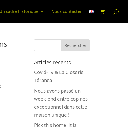
Un cadre historique
Nous contacter
ns
Articles récents
Covid-19 & La Closerie
Téranga
o
Nous avons passé un
week-end entre copines
exceptionnel dans cette
maison unique !
Pick this home! It is