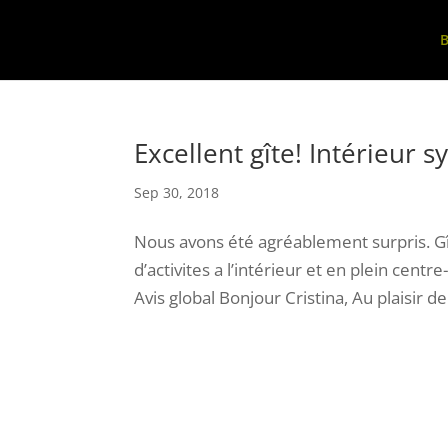
B
Excellent gîte! Intérieur 
Sep 30, 2018
Nous avons été agréablement surpris. Gî
d’activites a l’intérieur et en plein centre
Avis global Bonjour Cristina, Au plaisir de