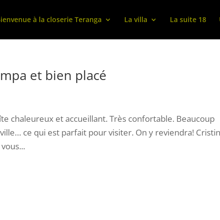
ienvenue à la closerie Teranga
La villa
La suite 18
sympa et bien placé
te chaleureux et accueillant. Très confortable. Beaucoup
-ville… ce qui est parfait pour visiter. On y reviendra! Cristi
 vous...