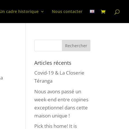
Un cadre historique
Nous contacter
Articles récents
Covid-19 & La Closerie
na
Téranga
Nous avons passé un
week-end entre copines
exceptionnel dans cette
maison unique !
Pick this home! It is