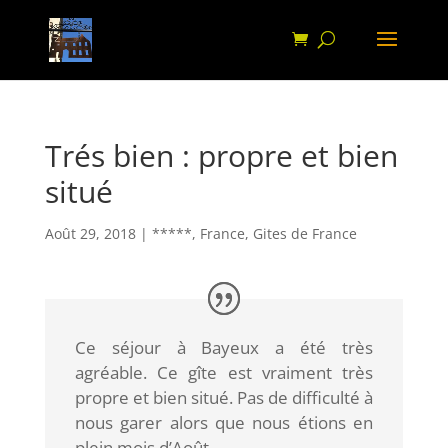
Trés bien : propre et bien
situé
Août 29, 2018
|
*****
,
France
,
Gites de France
Ce séjour à Bayeux a été très
agréable. Ce gîte est vraiment très
propre et bien situé. Pas de difficulté à
nous garer alors que nous étions en
plein mois d’Août.