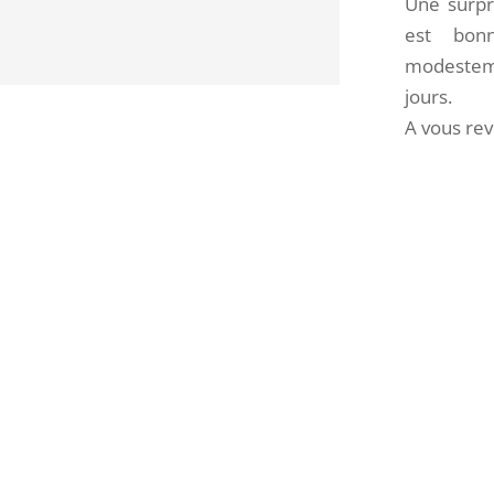
Une surpr
est bon
modesteme
jours.
A vous rev