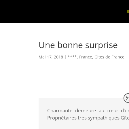
B
Une bonne surprise
Mai 17, 2018
|
****
,
France
,
Gites de France
Charmante demeure au cœur d’une 
Propriétaires très sympathiques Gît