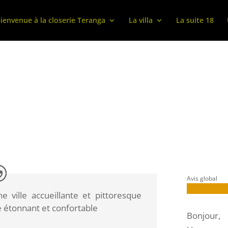
ienvenue à la closerie Teranga
La villa
La suite 18
Avis global
ville accueillante et pittoresque
e étonnant et confortable
Bonjour,