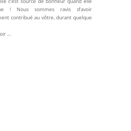
ise c’est source de bonheur quand elle
ne ! Nous sommes ravis d’avoir
nt contribué au vôtre, durant quelque
oir …