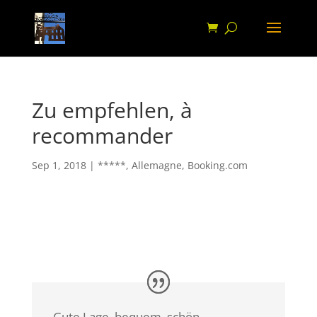
Zu empfehlen, à
recommander
Sep 1, 2018
|
*****
,
Allemagne
,
Booking.com
Gute Lage, bequem, schön